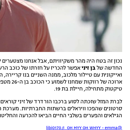
נכון זה בטח היה מהר משקיוויתם, אבל אנחנו מצטערים ל
החדשה של
בן זיני
אפשר להכריז על חזרתו של כוכב הרש
ואייקונית עם טיילור מלכוב, ממנה השניים בנו קריירה,
ארוכה של ר
טיקטוק מתחילה, חיילת בת 19.
לברת המזל שזכתה לסוע ברכבו הורדרד של זיני קוראים
סרטונים שהפכו וויראלים ברשתות החברתיות. מערכת הי
הגילאים והפערים בשלבי החיים הביאו להכרעה והחליטו 
♬ OH MYY OH WHYY - emma
@libi0170