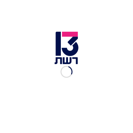
הזו לכמעט בלתי חוקית. כזכור, השניים השלימו מעגל
מטורף כשהביאו לעולם את יאר אחרי שהכירו בעונה
ה-12 של הריאליטי, שם קטפה טליה את המקום
הראשון ושחף הגיע למקום השלישי.