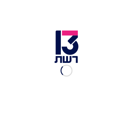
הייתה אמורה לצאת לטיול עם חברים באותו יום אך
כשהמזוודה נשארה סגורה ולא שמעו ממנה כמה
שעות, משפחתה החלה לדאוג. אמה ואחותה נכנסו
לחדרה וגילו את גופתה ולצידה כלי נשק.