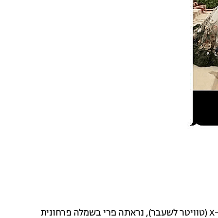
אז איך קרה הדבר? טכנולוגיית AI כמובן. בפוסט שעלה ב-X (טוויטר לשעבר), נראתה פרי בשמלה פרחונית