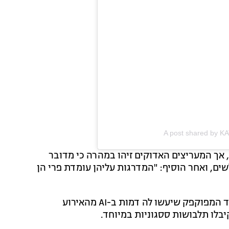
A post shared by K
 אך המעריצים האדוקים זיהו במהרה כי מדובר
שים, ואחר הוסיף: "המדרגות עליהן עומדת פרי הן
פרי אגב היא לא הסלבריטאית היחידה שקיבלה את הכבוד המפוקפק שיעשו לה דמות ב-AI מהאירוע
יבלו תלבושות ססגוניות במיוחד.