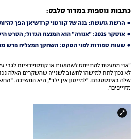
כתבות נוספות במדור סלבס:
הרשת גועשת: בנה של קורטני קרדשיאן הפך להיות אבא
אוסקר 2025: "אנורה" הוא המנצח הגדול; הסרט הישראלי-פלסטיני זכה בפרס הסרט הדוקומנטרי
שעות ספורות לפני הטקס: השחקן המצליח פרש מהא
"אני ממעטת להתייחס לשמועות או קונספירציות לגבי עצ
לא נכון לתת למישהו לחשוב לשנייה שהשקרים האלה נכונ
שלה באינסטגרם. "למייסון אין ילד", היא המשיכה. "הח
מזוייפים".