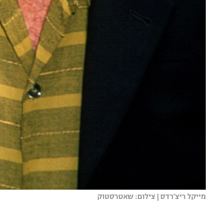
מייקל ריצ'רדס | צילום: שאטרסטוק