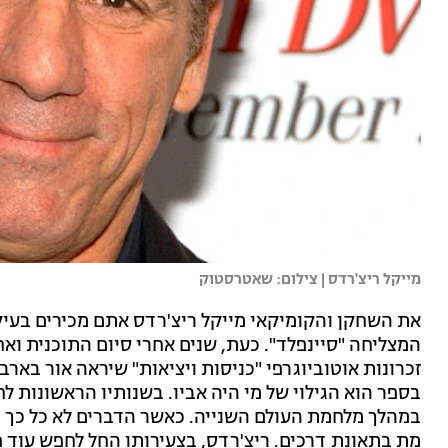
מייקל ריצ'רדס | צילום: שאטרסטוק
את השחקן והקומיקאי מייקל ריצ'רדס אתם מכירים בעיק
המצליחה "סיינפלד". כעת, שנים אחרי סיום התוכנית ואח
זכרונות אוטוביוגרפי "כניסות ויציאות" שיראה אור באר
בספר הוא הגילוי של מי היה אביו. בשנותיו הראשונות לחי
במהלך מלחמת העולם השנייה. כאשר הדברים לא כל כך ה
מת בתאונת דרכים. ריצ'רדס, בצעירותו החל לחפש עוד פ