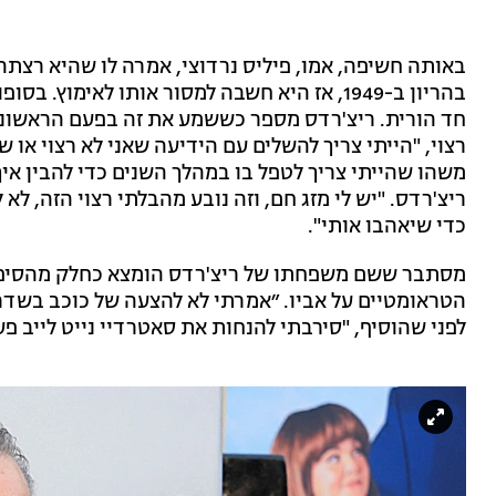
באותה חשיפה, אמו, פיליס נרדוצי, אמרה לו שהיא רצתה
בהריון ב-1949, אז היא חשבה למסור אותו לאימ
חד הורית. ריצ'רדס מספר כששמע את זה בפעם הראשונה,
רצוי, "הייתי צריך להשלים עם הידיעה שאני לא רצוי או 
משהו שהייתי צריך לטפל בו במהלך השנים כדי להבין אי
ריצ'רדס. "יש לי מזג חם, וזה נובע מהבלתי רצוי הזה, לא
כדי שיאהבו אותי".
מסתבר ששם משפחתו של ריצ'רדס הומצא כחלק מהסיפו
הטראומטיים על אביו. ״אמרתי לא להצעה של כוכב בשדרת
לפני שהוסיף, "סירבתי להנחות את סאטרדיי נייט לייב פ