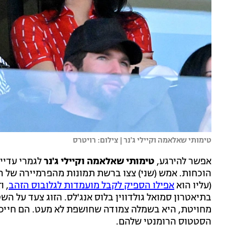
טימותי שאלאמה וקיילי ג'נר | צילום: רויטרס
אפשר להירגע,
טימותי שאלאמה וקיילי ג'נר
לגמרי עדיין
הוכחות. אמש (שני) צצו ברשת תמונות מהפרמיירה של ה
(עליו הוא
אפילו הספיק לקבל מועמדות לגלובוס הזהב
, ו
בתיאטרון סמואל גולדווין בלוס אנג'לס. הזוג צעד על ה
מחויטת, היא בשמלה צמודה שחושפת לא מעט. הם חייכו, 
הסטטוס הרומנטי שלהם.