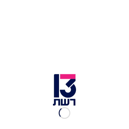
ג'ניפר לופז | צילום: צילום מסך מטיקטוק
רבות כבר נאמר על סיבוב ההופעות הנוכחי של
ג'ניפר
לופז
, שמקבלת עליו ביקורות בעיקר קוטלות, בין
היתר בנוגע ליכולות הווקאליות שלה והמיניות
המוקצנת שהיא מציגה לקהל. כעת, במהלך הופעה
שקיימה בוורשה שבפולין, הזמרת בת ה-56 נתקלה
בתקלת מלתחה בלתי צפויה שהצליחה להפתיע אותה,
מה שהוביל לתגובה שהיא לא פחות יוצאת דופן.
כתבות נוספות במדור סלבס:
אחרי חצי שנה בלבד: ניבר מדר ובן זוגה נפרדו
אחרי הסרט בנטפליקס: נועה כהן כובשת עוד פסגה