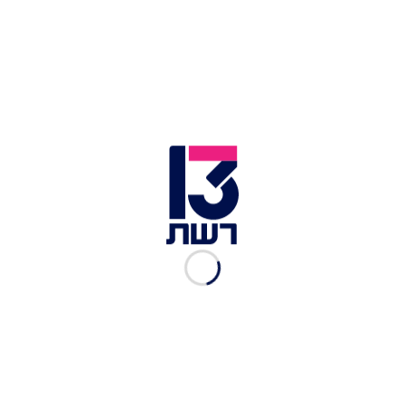
"כנופיית לטינו", כרמז על המורשת הלטינית
והארגנטינאית שלו. "תמיד על HIGH VIBRATION,
LOVE AND TOLERANCE", המשיך זמר הרגאטון.
הצגת פוסט זה באינסטגרם