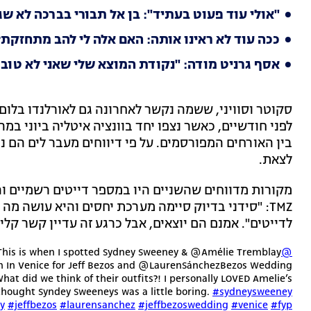
"אולי עוד פעוט בעתיד": בן אל תבורי בברכה לא 
ככה עוד לא ראינו אותה: האם אלה לי להב מתחזקת?
אסף גרניט מודה: "נקודת המוצא שלי שאני לא טוב 
סקוטר וסוויני, ששמה נקשר לאחרונה גם לאורלנדו בלום ו
לפני חודשיים, כאשר נצפו יחד בוונציה איטליה ביוני במה
בין האורחים המפורסמים. על פי דיווחים מעבר לים הם נ
לצאת.
מקורות מדווחים שהשניים היו במספר דייטים רשמיים והם
לדייטים". אמנם הם יוצאים, אבל כרגע זה עדיין קשר קליל
his is when I spotted Sydney Sweeney & @Amélie Tremblay
@mummybossadventure
 In Venice for Jeff Bezos and @LaurenSánchezBezos Wedding
hat did we think of their outfits?! I personally LOVED Amelie’s
thought Syndey Sweeneys was a little boring.
#sydneysweeney
y
#jeffbezos
#laurensanchez
#jeffbezoswedding
#venice
#fyp