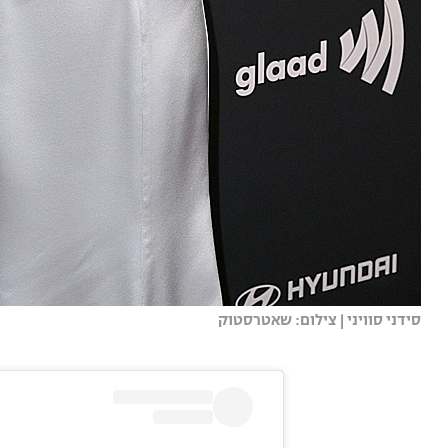
סידני סוויני | צילום: שאטרסטוק