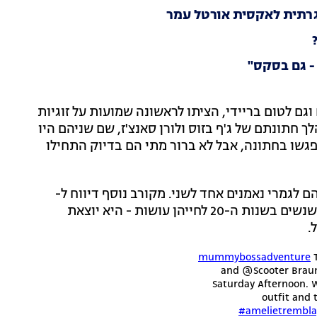
שגרתית לאקסית אורטל עמר
- גם בסקס"
גם לטום בריידי, הציתו לראשונה שמועות על זוגיות
לך חתונתם של ג'ף בזוס ולורן סאנצ'ז, שם שניהם היו
פגשו בחתונה, אבל לא ברור מתי הם בדיוק התחילו
 לגמרי נאמנים אחד לשני. מקורב נוסף דיווח ל-
TMZ: "סידני בדיוק סיימה מערכת יחסים והיא עושה מה שנשים בשנות ה-20 לחייהן עושות - היא יוצאת
.
T
and @Scooter Braun
Saturday Afternoon. W
outfit and 
#amelietrembla