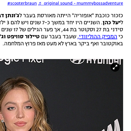
#scooterbraun
♬ original sound - mummybossadventure
כזכור כוכבת "אופוריה" הייתה מאורסת בעבר ל
ג'ונתן דב
ל
יעל כהן
כי
המפיק ההוליוודי,
שעבד בעבר עם
טיילור סוויפט וג'
באוקטובר ואף ביקר בארץ לא מעט מאז פרוץ המלחמה.