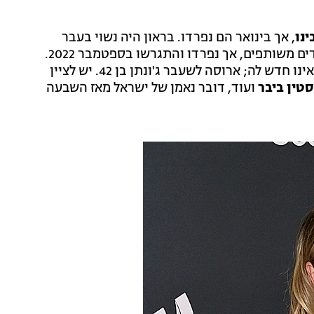
ינו
, אך בינואר הם נפרדו. בראון היה נשוי בעבר
. השניים היו יחד במשך כ-7 שנים ויש להם 3 ילדים משותפים, אך נפרדו והתגרשו בספטמבר 2022.
סידני בת 27 וסקוטר בת 44, אך פער הגילים של 17 שנים אינו חדש לה; ארוסה לשעבר ג'ונתן בן 42. יש לציין
סטין ביבר
ועוד, דובר נאמן של ישראל מאז השבעה