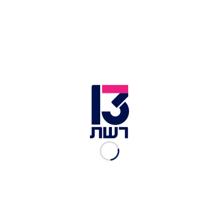
טיילור סוויפט כמעט במפגש עם סקוטר בראון וסידני סוויני |
צילום: צילום מסך