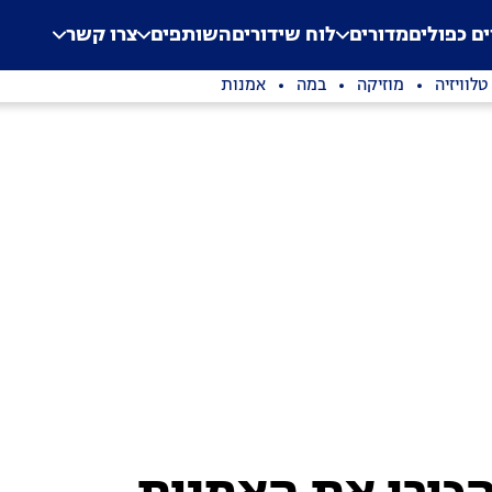
.
Application error: a clien
ים כפולים
מדורים
לוח שידורים
השותפים
צרו קשר
טלוויזיה
מוזיקה
במה
אמנות