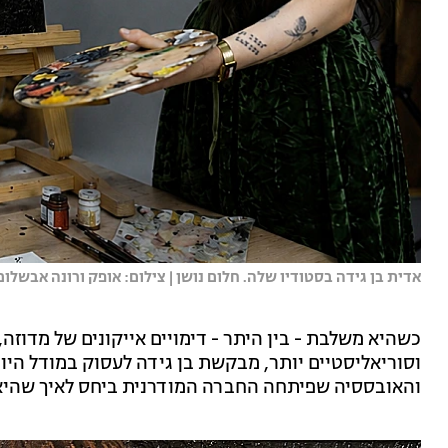
אדית בן גידה בסטודיו שלה. חלום נושן | צילום: אופק ורונה אבשלום
כשהיא משלבת - בין היתר - דימויים אייקונים של מדוזה,
וסוריאליסטיים יותר, מבקשת בן גידה לעסוק במודל היו
והאובססיה שפיתחה החברה המודרנית ביחס לאיך שהיא 