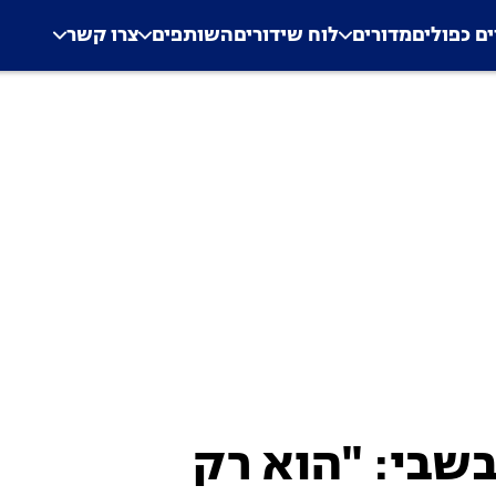
.
Application error: a clien
ים כפולים
מדורים
לוח שידורים
השותפים
צרו קשר
בשבי: "הוא רק