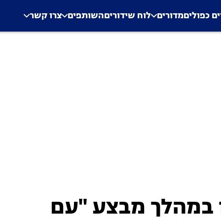
.
Application error: a clien
ים כפולים
מדורים
לוח שידורים
השותפים
צרו קשר
קקו במהלך מבצע "עם