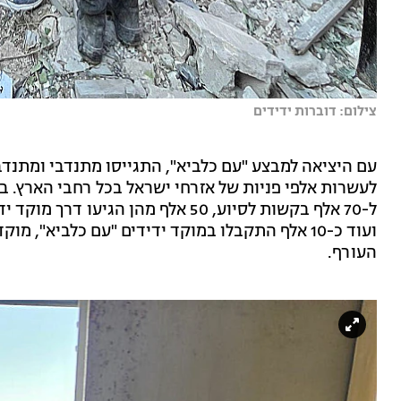
צילום: דוברות ידידים
עם היציאה למבצע "עם כלביא", התגייסו מתנדבי ומתנדב
ועוד כ-10 אלף התקבלו במוקד ידידים "עם כלביא",
העורף.