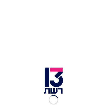
אלחאם דניאל, השופטת בדימוס דבורה ברלינר, ורד פלמן,
טאיסיה זמולצקי, אורית סוליציאנו, נ', הילה צור, חנניה רותם |
צילום: רויטל טופיול
הזוכים השנה הם הילה צור וחנניה רותם, שיחד הפכו
את המאבק על חוק ההתיישנות לעוצמתי ומשפיע מאי
פעם. הילה, בחשיפה אמיצה של הפגיעה שעברה בידי