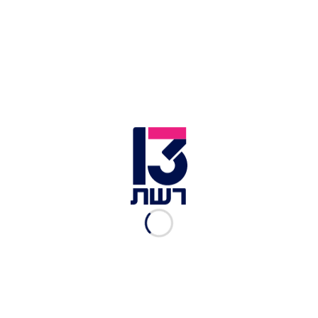
איתי יהושע ז"ל | צילום: באדיבות המשפחה
מצרכים:
לבצק:
ק"ג קמח
2 כפות סוכר
כף מלח
כף שמרים
כ- 650 מ"ל מים
כף שמן
לפתיחה: