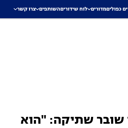
.
Application error: a clien
ים כפולים
מדורים
לוח שידורים
השותפים
צרו קשר
שובר שתיקה: "הוא