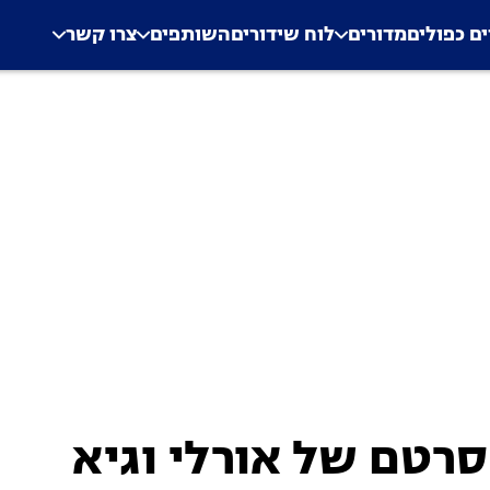
.
Application error: a clien
ים כפולים
מדורים
לוח שידורים
השותפים
צרו קשר
סרטם של אורלי וגיא