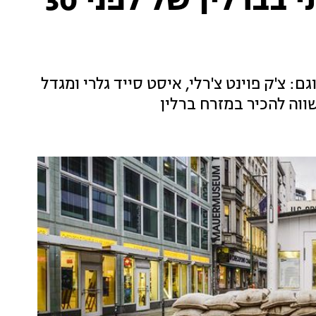
"טיים רייד": סיור חווייתי בברלין של לפני 30
: צ'ק פוינט צ'רלי, איסט סייד גלרי ומגדל
ווה להכיר במזרח ברלין