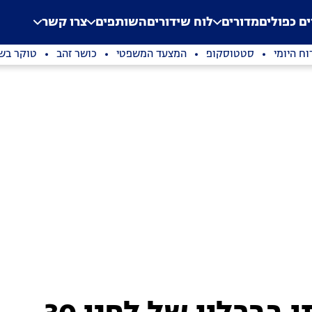
.
Application error: a clien
ים כפולים
מדורים
לוח שידורים
השותפים
צרו קשר
וח היומי
סטטוסקופ
המצעד המשפטי
כושר זהב
טוקר בשי