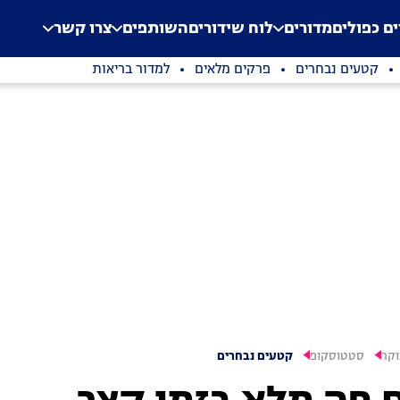
.
Application error: a clien
ים כפולים
מדורים
לוח שידורים
השותפים
צרו קשר
קטעים נבחרים
פרקים מלאים
למדור בריאות
וקר
סטטוסקופ
קטעים נבחרים