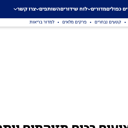
.
Application error: a clien
ים כפולים
מדורים
לוח שידורים
השותפים
צרו קשר
קטעים נבחרים
פרקים מלאים
למדור בריאות