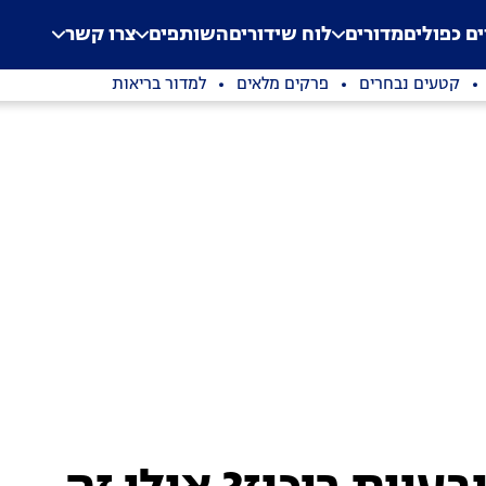
.
Application error: a clien
ים כפולים
מדורים
לוח שידורים
השותפים
צרו קשר
קטעים נבחרים
פרקים מלאים
למדור בריאות