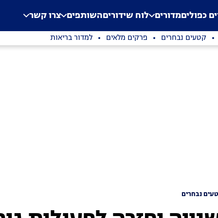
.
Application error: a clien
ים כפולים
מדורים
לוח שידורים
השותפים
צרו קשר
קטעים נבחרים
פרקים מלאים
למדור בריאות
עים נבחרים