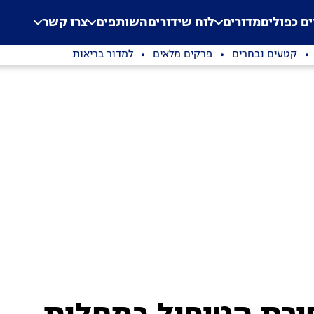
.
Application error: a clien
ים כפולים
מדורים
לוח שידורים
השותפים
צרו קשר
קטעים נבחרים
פרקים מלאים
למדור בריאות