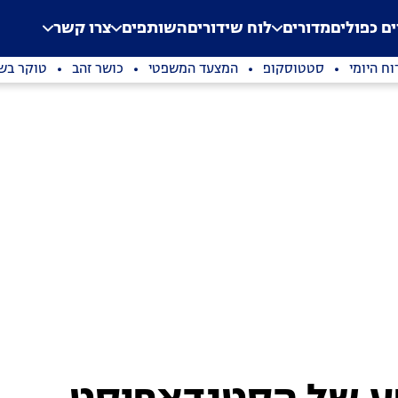
.
Application error: a clien
ים כפולים
מדורים
לוח שידורים
השותפים
צרו קשר
וח היומי
סטטוסקופ
המצעד המשפטי
כושר זהב
טוקר בשי