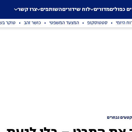
.
Application error: a clien
ים כפולים
מדורים
לוח שידורים
השותפים
צרו קשר
וח היומי
סטטוסקופ
המצעד המשפטי
כושר זהב
טוקר בשי
טעים נבחרים