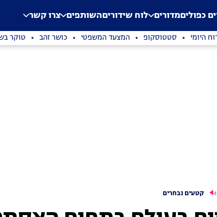
.
Application error: a clien
ים כפולים
מדורים
לוח שידורים
השותפים
צרו קשר
וח היומי
סטטוסקופ
המצעד המשפטי
כושר זהב
טוקר בשי
קטעים נבחרים