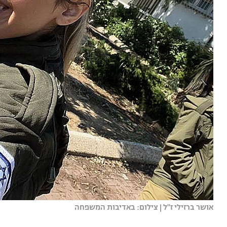
אושר ברזילי ז"ל | צילום: באדיבות המשפחה