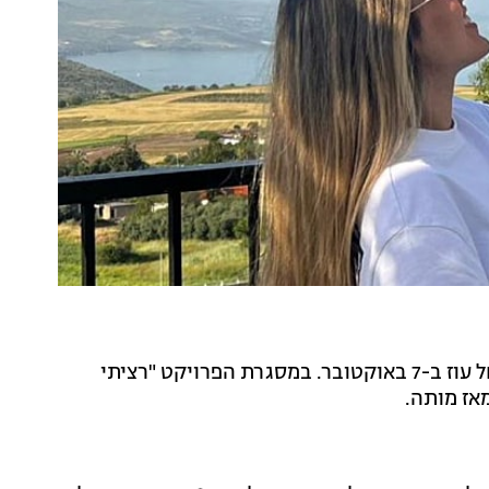
אורי אסף הוא בן זוגה של אושר ברזילי, שנפלה במוצב נחל עוז ב-7 באוקטובר. במסגרת הפרויקט "רציתי
אז מותה.