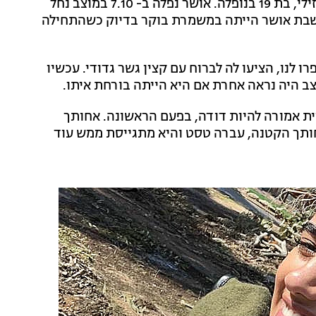
אני אורי אסף, בן 20 ממזכרת בתיה, בן זוגה של אושר ברזילי, בת 19 בנופלה. אושר נפלה ב- 7.10 במוצב נחל
שבת אושר הייתה במשמרת בוקר בדיוק כשהתחילה
 לנו, הציעו לה לברוח עם קצין גשר גדודי. עכשיו
צב היה נראה אחרת אם היא הייתה בורחת איתו.
ית אמורה להיות דודה, בפעם הראשונה. אחותך
חותך הקטנה, עברה טסט והיא מתגייסת ממש עוד