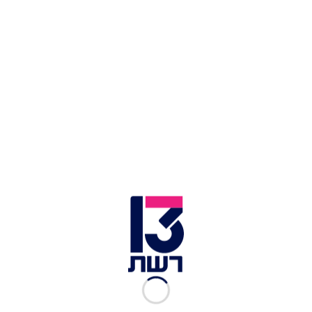
רשת 13
|
21.06.2021
הפספוס הגדול והאכזבה
מההדחה המהירה: סיכום
העונה של טל ורועי
רשת 13
|
21.06.2021
אביבה ויחיאל חזן
מיכאל ושירן ספיר
איציק זוהר ולאורה ולנטינו