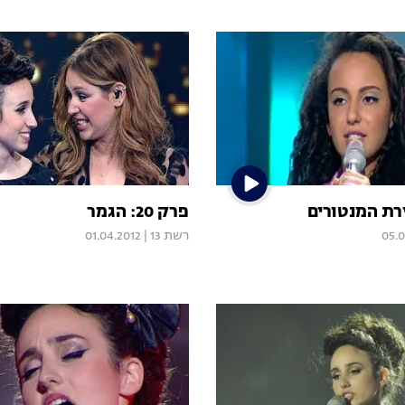
פרק 20: הגמר
05.0
רשת 13
|
01.04.2012