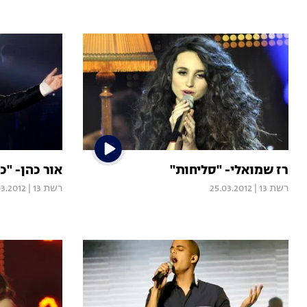
רז שמואלי- "סליחות"
אור כהן- "כ
רשת 13
|
25.03.2012
רשת 13
|
03.2012