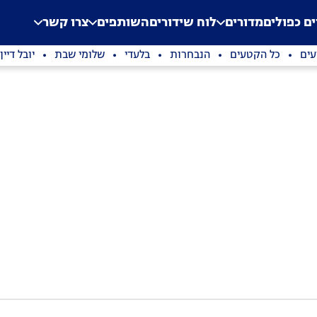
.
Application error: a clien
ים כפולים
מדורים
לוח שידורים
השותפים
צרו קשר
עים
כל הקטעים
הנבחרות
בלעדי
שלומי שבת
יובל דיין