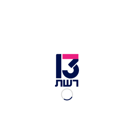
מתרגשים לקראת הגמר
הגדול
גיל משעלי
|
01.03.2019
משפחת לאון: "אצלנו
אומרים באופן ישיר את הכל.
לפעמים האמת כואבת"
גיל משעלי
|
01.03.2019
ביקור בית: מה הנשק הסודי
של נטלי דדון, ואיזה חולצה
היא השאירה מאחור?
גיל משעלי
|
28.02.2019
אחי, בקיצור
אחי, בקיצור: סיכום עונתי
נוצץ במיוחד
מור גל פלוטקין
|
28.02.2019