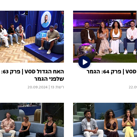
האח הגדול VOD | פרק 64: הגמר
האח 
שלפני הגמר
22.0
רשת 13
|
20.09.2024