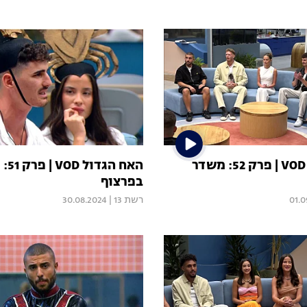
האח הגדול VOD | פרק 52: משדר
האח ה
בפרצוף
01.0
רשת 13
|
30.08.2024