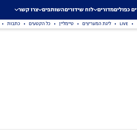
.
Application error: a clien
ים כפולים
מדורים
לוח שידורים
השותפים
צרו קשר
LIVE
ליגת המעריצים
טיימליין
כל הקטעים
כתבות