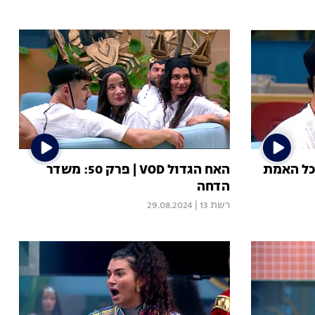
גדול VOD | פרק 51: כל האמת
האח הגדול VOD | פרק 50: משדר
הדחה
רשת 13
|
29.08.2024