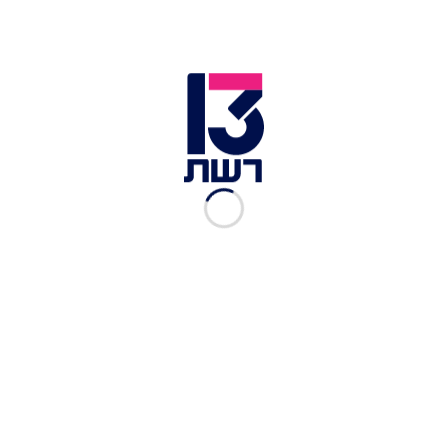
כל האמת בפנים: כשקופמן,
רמי ורד ואבישי בן חיים
ישבו לדבר
אורי קואל
|
02.06.2023
בובליל או אורפלי - דנית או
נופר: מי נכנס צעיר יותר
לבית האח הגדול?