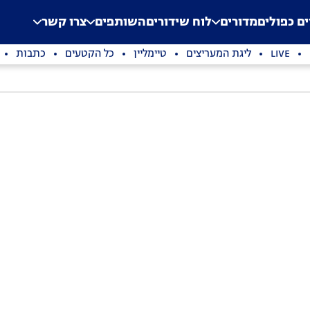
.
Application error: a clien
ים כפולים
מדורים
לוח שידורים
השותפים
צרו קשר
LIVE
ליגת המעריצים
טיימליין
כל הקטעים
כתבות