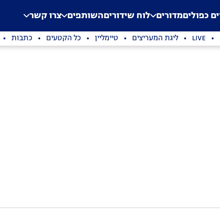
.
Application error: a clien
ים כפולים
מדורים
לוח שידורים
השותפים
צרו קשר
LIVE
ליגת המעריצים
טיימליין
כל הקטעים
כתבות