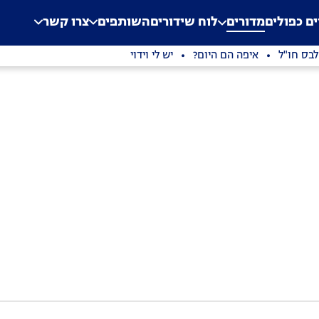
.
Application error: a clien
ים כפולים
מדורים
לוח שידורים
השותפים
צרו קשר
בס חו"ל
איפה הם היום?
יש לי וידוי