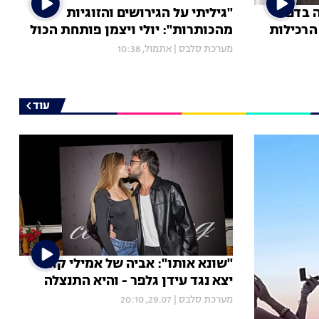
 בדם:
"גיליתי על הגירושים והזוגיות
הרכילות
מהכותרות": יולי ויצמן פותחת הכול
מערכת סלבס
|
אתמול, 10:38
עוד
"שונא אותו": אביה של אמילי קופר
יצא נגד עידן גלפר - והיא התנצלה
מערכת סלבס
|
29.07, 20:10