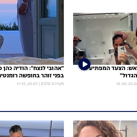
אש: הצעד המפתיע של
"אהובי לנצח": הודיה כהן 
הגדול"
בפני זוהר בחופשה רומנטי
02.08, 14:
מערכת סלבס
|
30.07, 11:52