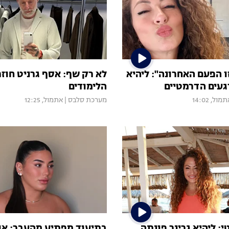
ו הפעם האחרונה": ליהיא
לא רק שף: אסף גרניט חוז
געים הדרמטיים
הלימודים
מול, 14:02
מערכת סלבס
|
אתמול, 12:25
: ליהיא גרינר פונתה
בתיעוד מפתיע מהעבר: אוד