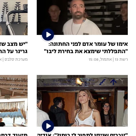
אימו של עומר אדם לפני החתונה:
"יש מצב שז
"התפללתי שימצא את בחירת ליבו"
גרינר על הר
רשת 13
|
אתמול, 15:08
מערכת סלבס
|
את
"זוכרים שניסו לתפור לי רומן?": אודיה
תיעוד דרמטי