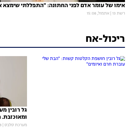
אימו של עומר אדם לפני החתונה: "התפללתי שימצא א
רשת 13
|
אתמול, 15:08
ריכול-אח
גל רובין מע
ומאוכזבת. ה
מערכת סלבס
|
05