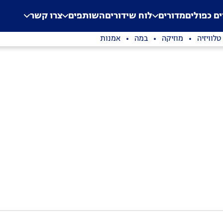
.
Application error: a clien
ים כפולים
מדורים
לוח שידורים
השותפים
צרו קשר
טלוויזיה
מוזיקה
במה
אמנות