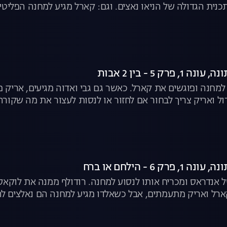
נית הגדולה של הניאו נאצים. וגם: קארל מגיע למחנה הפליטים
רק 5 - בין 2 אבות
 למחנה ופוגשים את קארל. כאשר גם גבי ואדוה מגיעים, אריק מ
ול ואריק צריך לבחור אם לחזור או לנסות לעצור את מה שקורה
ק 6 - הילחם או ברח
ל אנדראס ומכריח אותו לנסוע למחנה. רודולף ממנה את לוקא
רל ואריק מתעמתים, אבל כשאלדו מגיע למחנה הם נאלצים להי