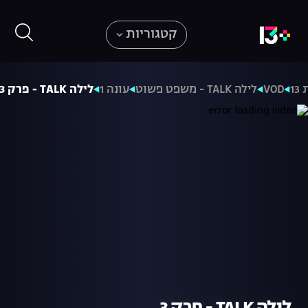
קטגוריות
1
VOD
לילה TALK - משפט פשוט
עונה 1
לילה TALK - פרק 3