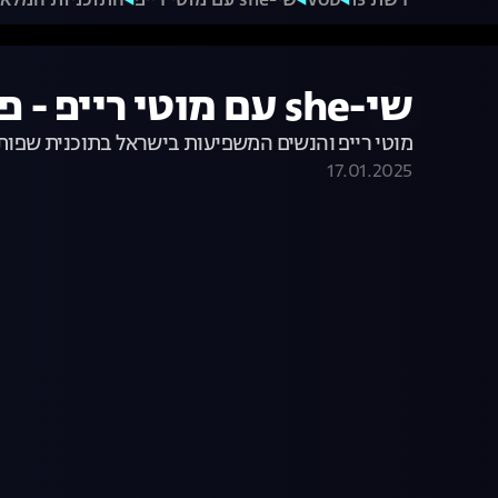
רשת 13
VOD
שי-she עם מוטי רייפ
התוכניות המלא
שי-she עם מוטי רייפ - פרק 10 המלא
מוטי רייפ והנשים המשפיעות בישראל בתוכנית שפותח
17.01.2025