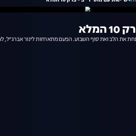
ות
שי-she עם מוטי רייפ - פרק 10 המלא
ת את הלב ואת סוף השבוע. הפעם מתארחות לינור אברג'יל, לאה