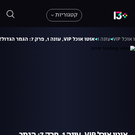
קטגוריות
אוכל VIP
עונה 1
אוטו אוכל VIP, עונה 1, פרק 7: הגמר הגדול!