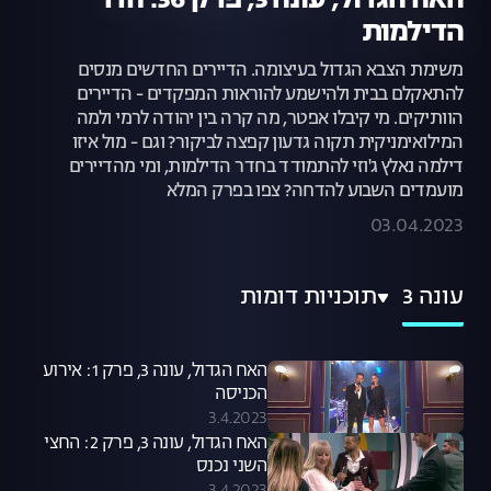
האח הגדול, עונה 3, פרק 36: חדר
הדילמות
משימת הצבא הגדול בעיצומה. הדיירים החדשים מנסים
להתאקלם בבית ולהישמע להוראות המפקדים - הדיירים
הוותיקים. מי קיבלו אפטר, מה קרה בין יהודה לרמי ולמה
המילואימניקית תקוה גדעון קפצה לביקור? וגם - מול איזו
דילמה נאלץ ג'וזי להתמודד בחדר הדילמות, ומי מהדיירים
מועמדים השבוע להדחה? צפו בפרק המלא
03.04.2023
עונה 3
תוכניות דומות
האח הגדול, עונה 3, פרק 1: אירוע
הכניסה
3.4.2023
האח הגדול, עונה 3, פרק 2: החצי
השני נכנס