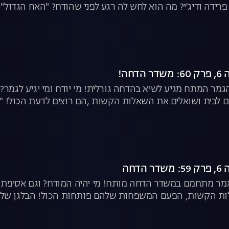
רידה ודיג'י? מה הוא לחש לה רגע לפני שהודח? "האח הגדול" |
חה!
גמר המתח מגיע לשיא בהדחה גורלית! מי יודח ומי יגיע לגמר? וג
ת ושואלים את השאלות הקשות ,הם רוצים לדעת הכול! "האח הגדול" | לצפייה ישירה
דחה
מר מתחמם במשדר הדחה מותח! מי יהיה המודח? וגם אסיפת ד
ת הקשות, הפעם המשפחות שלהם פותחות הכול! הבלגן שלפני 