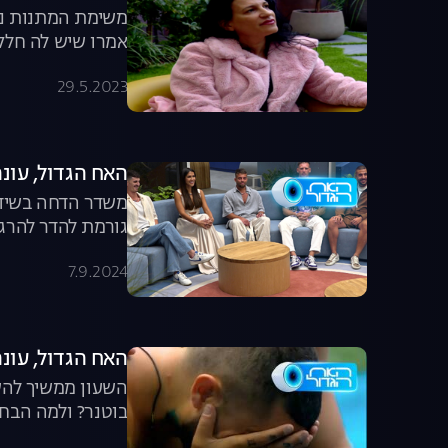
משימת המתנות נמש
אמרו שיש לה חלק
סיפור, אלה החיים
29.5.2023
אליה. האח הגדול 
האח הגדול, עונה 6, פרק 56: משדר ה
משדר הדחה בשידור
גורמת להדר להרגי
7.9.2024
האח הגדול, עונה 6, פרק 55: יום של החלטות גור
השעון ממשיך להשת
בוטנר? ולמה הבחי