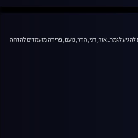
גיע לגמר...אור, דני, הדר, נועם, פרידה מועמדים להדחה