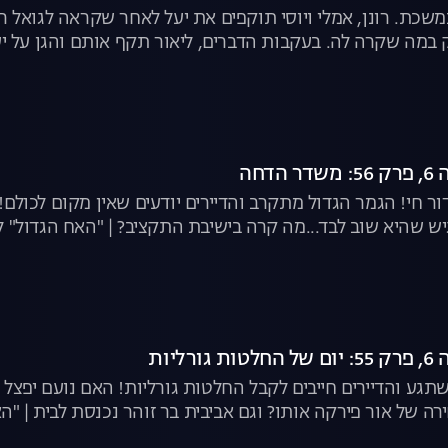
כת. רונן, אמלי ויוסי תוקפים את יעל לאחר שקראה לגואל רצו
 במה שקרה לה. בעקבות הדברים, ליאור תקף אותם והגן על י
 האמיתיים". במקביל, תקוה רבה בנפרד עם מישל ועם ירדן, ורו
לצפייה ישירה
דחה
 חי! הגמר הגדול מתקרב והדיירים יודעים שאין מקום לכולם! מ
ש שהיא שוב לבד...מה קרה בישיבת התקציב? | "האח הגדול" ל
ליות
גע והדיירים חייבים לקבל החלטות גורליות! האם נועם יפצ
רה של אור פירקה אותו? וגם אביבית בר זוהר נכנסת לבית | "הא