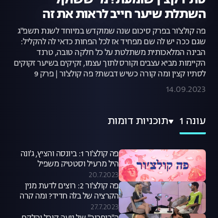
סתיו קצין שומעת? מי ששוקל
השתלת שיער חייב לראות את זה
פה קולצ'ור בפרק סיכום שנה שמוקדש במיוחד לשנת תשפ"ג
שגם ככה יש לה שם מפחיד אז לכל הפחות כדאי לה להקליל:
הבינה המלאכותית משתלטת על כל חלקה טובה, טרנד
הקיימות מביא עצבים וקורס לתוך עצמו, זקיקים בשיער זקוקים
לסתיו קצין ומה קורה כשיש דבשת? פה קולצ'ור | פרק 9
14.09.2023
עונה 1
תוכניות דומות
פה קולצ'ור 1: ביונסה והציץ, ג'ונה
היל מרעיל וסטטיק משפיל
20.7.2023
פה קולצ'ור 2: רוצים לדעת מנין
הקרציה של בלה חדיד? ומה קרה
לשיניים של בריטני?
27.7.2023