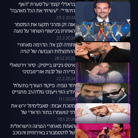
בראדלי קופר על סערת "האף
היהודי": "עשיתי את הכל מאהבה"
29.2.2024
אנה זק ומרגי תקעו את המסמר
האחרון בכישוף השְחוּר על נועה
קירל
22.2.2024
ותודה לבן אל: הדרמה מאחורי
ההתנצלות הצבועה של קניה
בעברית
28.12.2023
איטס גיבינג בייסיק: סיור וירטואלי
בדירה של לבנת אורינובסקי
22.2.2024
יחד ננפח: פיקוד העורף בתעלול
יח"צ הזוי ויענקי גולדהרב מתגייס
בגיל 21. אוקי
11.1.2024
מסכת אבות: סאבלימינל ירש את
דני קושמרו בתור הדאדי של
התקופה
18.1.2024
האמת מאחורי הנציגה הישראלית
של לוקסמבורג באירווזיון והכוכב