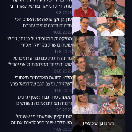
ה"ריפרור" של נועה קירל והלקח
מתקרית המיקרופון של קארדי בי
3.8.2023
עדן בן זקן עושה את הארט הכי
מדהים ודובה סינית עוברת
שיימינג
10.8.2023
הטיקטוק המטריד של בן זיני, ג'יי לו
עושה בושות בקריוקי אכזרי
17.8.2023
מדונה חוגגת עם גבר ערומכו על
סוס והוליווד מתלהבת מ"אף יהודי"
24.8.2023
הלם: הזוועה האמיתית מאחורי
"שלגיה", ומצב הגב של דניאל פרץ
31.8.2023
טסטוסטרון גבוה: אסף גרניט
וחנניה מציגים אהבה בשחקים.
יאמי
7.9.2023
סתיו קצין שומעת? מי ששוקל
מתנגן עכשיו
השתלת שיער חייב לראות את זה
14.9.2023