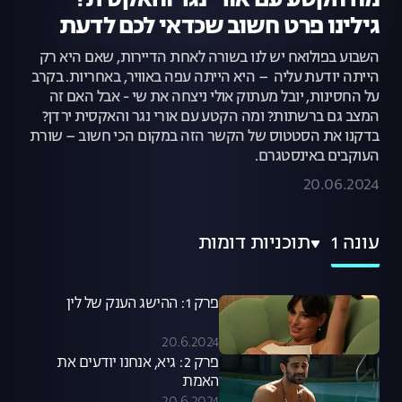
מה הקטע עם אורי נגר והאקסית?
גילינו פרט חשוב שכדאי לכם לדעת
השבוע בפולואח יש לנו בשורה לאחת הדיירות, שאם היא רק
הייתה יודעת עליה – היא הייתה עפה באוויר, באחריות. בקרב
על החסינות, יובל מעתוק אולי ניצחה את שי - אבל האם זה
המצב גם ברשתות? ומה הקטע עם אורי נגר והאקסית ירדן?
בדקנו את הסטטוס של הקשר הזה במקום הכי חשוב – שורת
העוקבים באינסטגרם.
20.06.2024
עונה 1
תוכניות דומות
פרק 1: ההישג הענק של לין
20.6.2024
פרק 2: גיא, אנחנו יודעים את
האמת