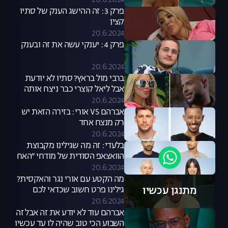
20.6.2024
פרק 3: זה ההישג הענק של סתיו
קצין
20.6.2024
פרק 4: יענקי עשה את זה ובענק
20.6.2024
ברבי מול בראץ? סתיו לא יודעת
אבל ליאל קוצרי כבר ניצח אותה
בקרב הזה
20.6.2024
אברהם VS אורי: בזירה הזאת יש
רק מנצח אחד
20.6.2024
בלעדי: זה מה שגילינו מקבוצת
הוואצאפ הסודית של מודחי ״האח
הגדול״
20.6.2024
מה הקטע עם אורי נגר והאקסית?
מתנגן עכשיו
גילינו פרט חשוב שכדאי לכם
לדעת
20.6.2024
אברהם עוד לא יודע את זה אבל זה
השבוע הכי טוב שהיה לו עד עכשיו