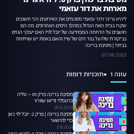
מסיבת בריכה | פרק 6: ליהיא גרינר
מארחת את דור עזאמי
ליהיא גרינר ודור עזאמי מסכמים את האירועים הכי חשובים
שקרו בבית האח הגדול במהלך הימים האחרונים. מה הם
חושבים על הדחתה המפתיעה של יובל לוי? האם יענקי הגזים
בביקורת שלו על בגד הים של שי? והאם באמת יש שחיתות
בבית? | מסיבת בריכה
07.08.2023
עונה 1
תוכניות דומות
מסיבת בריכה פרק 01 – טליה
ברטפלד ודיאן שוורץ
26.6.2023
מסיבת בריכה | פרק 2: יובל לוי כאן
כדי להישאר
5.8.2024