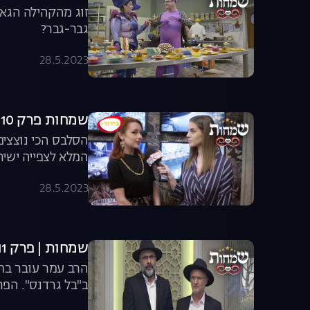
זוג מהקהילה הגאה
גבר-גבר?
28.5.2023
שמחות פרק 10: בל גרדנס VIP
הסלבס הכי נוצצים
המלא לצפייה ישיר
28.5.2023
שמחות | פרק 11
הרב עמר עובר בח
ב"בל גרדנס". הפר