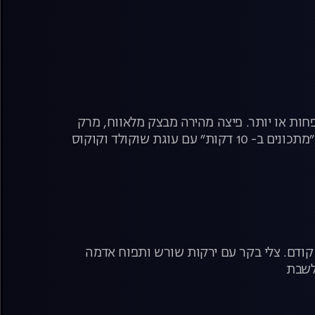
פחות או יותר. פיצה מהירה מבצק מלאווח, מרק
כתומים שמכינים מהר וממשיך להתבשל, וגם אפרת סיאצ׳י, מנהלת דף הפייסבוק ״מתכונים ב- 10 דקות״ עם עוגת שוקולד וקוקוס
 קודם. צלי בקר עם ירקות שורש ותפוח אדמה
לשבת