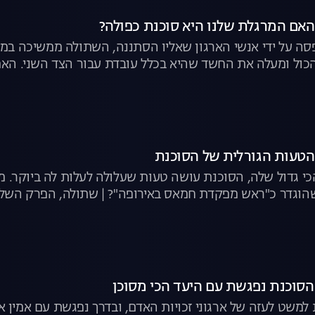
ה על ידי אנשי הארגון שאליו הסתננה, השתולה ממשיכה ב
כול ומעלה את החשד שהיא בכלל עובדת עבור הצד השני. הא
כי גדול שלה, הסוכנת עושה טעות שעלולה לעלות לה ביוקר. 
 שהוגדר כ"ראש מפקדת חמאס באירופה"? | שתולה, הפרק השלי
משט לעזה של ארגוני זכויות האדם, ובדרך נפגשת עם אמין א