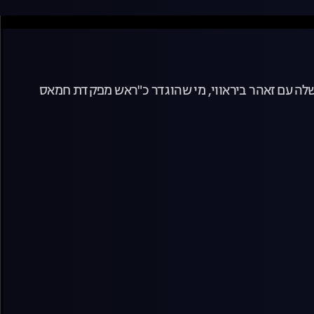
שלה עם זאהר ביראווי, מי שהוגדר כ"ראש מפקדת חמאס