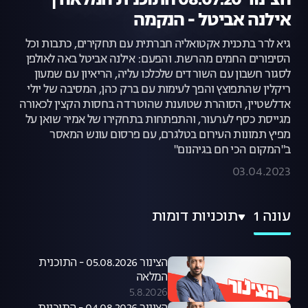
הצינור 08.07.20 התוכנית המלאה |
אילנה אביטל - הנקמה
גיא לרר בתכנית אקטואליה חברתית עם תחקירים, כתבות וכל
הסיפורים החמים מהרשת. והפעם: אילנה אביטל באה לאולפן
לסגור חשבון עם השורדים שלכלכו עליה, הריאיון עם שמעון
ריקלין שהתפוצץ והפך לעימות עם ברק כהן, המסיבה של יולי
אדלשטיין, הסוהרת שטוענת שהוטרדה בחסות הקצין לכאורה
מגייסת כסף לערעור, והתפתחות בתחקירו של אמיר שואן על
מפיץ תמונות העירום בטלגרם, עם פרסום עונש המאסר
ב"המקום הכי חם בגיהנום"
03.04.2023
עונה 1
תוכניות דומות
הצינור 05.08.2026 - התוכנית
המלאה
5.8.2026